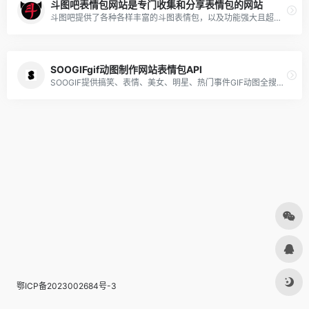
斗图吧表情包网站是专门收集和分享表情包的网站
斗图吧提供了各种各样丰富的斗图表情包，以及功能强大且超级好用的表情包在线制作器和GIF动图制作工具，你可以在这里快速找到或者制作各种你想要的表情包
SOOGIFgif动图制作网站表情包API
SOOGIF提供搞笑、表情、美女、明星、热门事件GIF动图全搜索，GIF工具支持视频转GIF、图片合成GIF、GIF压缩、GIF编辑、GIF裁剪、在线录屏等功能。是QQ、微信斗图神器，微信公众号、微博、新媒体编辑GIF动图素材库，好玩的GIF出处发源地。
鄂ICP备2023002684号-3