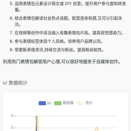
运用表情包元素设计萌文或 DIY 创意。提升用户参与度和转发
量。
结合表情包解读社会热点话题。既营造亲和感,又可以引起关
注。
在视频等创作中适当插入有趣表情包片段。提高视觉感染力。
参与表情标签体现个人风格。培养用户品牌认同。
常更新表情资讯,持续交流与粉丝。提高粉丝粘性。
利用热门表情包解锁用户心理,可以很好地服务于自媒体创作。
数据统计