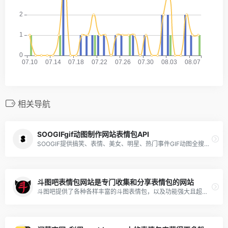
相关导航
SOOGIFgif动图制作网站表情包API
SOOGIF提供搞笑、表情、美女、明星、热门事件GIF动图全搜索，GIF工具支持视频转GIF、图片合成GIF、GIF压缩、GIF编辑、GIF裁剪、在线录屏等功能。是QQ、微信斗图神器，微信公众号、微博、新媒体编辑GIF动图素材库，好玩的GIF出处发源地。
斗图吧表情包网站是专门收集和分享表情包的网站
斗图吧提供了各种各样丰富的斗图表情包，以及功能强大且超级好用的表情包在线制作器和GIF动图制作工具，你可以在这里快速找到或者制作各种你想要的表情包