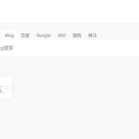
Bing
百度
Google
360
搜狗
神马
小程序后台-微信公众平台后台介绍-优缺点分析-新手攻略
微信公众平台，给个人、企业和组织提供业务服务与用户管理能力的全新服务平台。