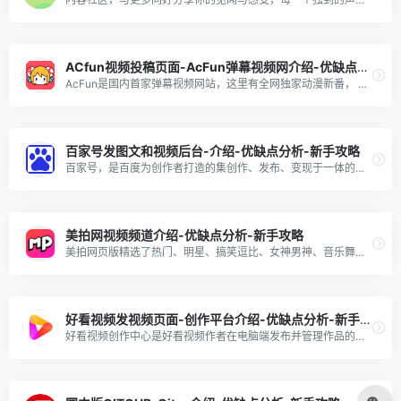
ACfun视频投稿页面-AcFun弹幕视频网介绍-优缺点分析-新手攻略
AcFun是国内首家弹幕视频网站，这里有全网独家动漫新番， 友好的弹幕氛围，有趣的UP主，好玩有科技感的虚拟偶像，年轻人都在用。
百家号发图文和视频后台-介绍-优缺点分析-新手攻略
百家号，是百度为创作者打造的集创作、发布、变现于一体的内容创作平台，也是众多企业号实现营销转化的运营新阵地。
美拍网视频频道介绍-优缺点分析-新手攻略
美拍网页版精选了热门、明星、搞笑逗比、女神男神、音乐舞蹈、时尚美妆、美食创意、宝宝萌宠等好玩有趣的短视频！
好看视频发视频页面-创作平台介绍-优缺点分析-新手攻略
好看视频创作中心是好看视频作者在电脑端发布并管理作品的平台，在这里，创作者可以便捷地发布电脑上的作品，同时还有内容管理、本地上传精美封面等功能。