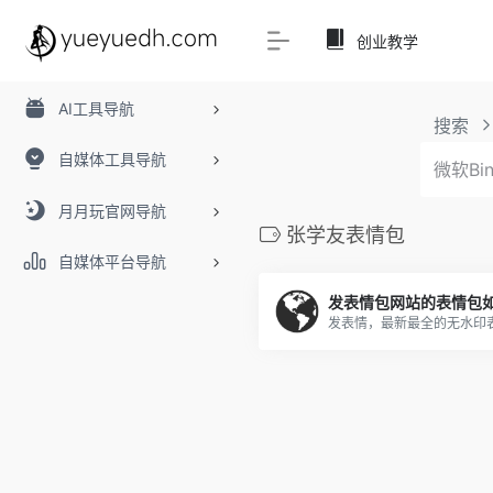
创业教学
AI工具导航
搜索
自媒体工具导航
月月玩官网导航
张学友表情包
自媒体平台导航