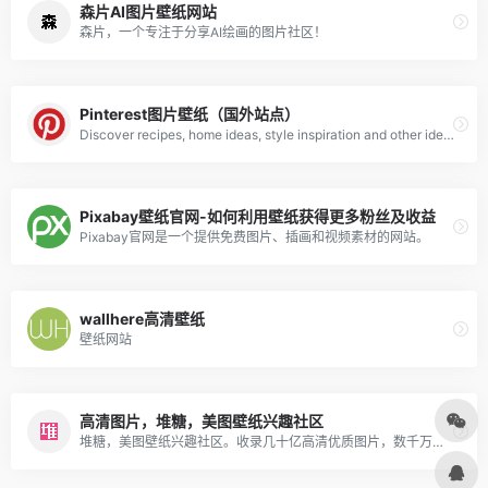
森片AI图片壁纸网站
森片，一个专注于分享AI绘画的图片社区！
Pinterest图片壁纸（国外站点）
Discover recipes, home ideas, style inspiration and other ideas to try.
Pixabay壁纸官网-如何利用壁纸获得更多粉丝及收益
Pixabay官网是一个提供免费图片、插画和视频素材的网站。
wallhere高清壁纸
壁纸网站
高清图片，堆糖，美图壁纸兴趣社区
堆糖，美图壁纸兴趣社区。收录几十亿高清优质图片，数千万用户的珍藏分享，一键收藏下载美图，点亮生活无限灵感，做你的美好研究所：拥有高清壁纸、情侣头像、明星爱豆、影视动漫、情感文字、表情包、绘画手帐、P图教程、美妆穿搭、歌词台词、可爱萌宠等多种图片分类。你想要的风景壁纸、聊天背景、朋友圈背景、动漫头像都可以在这里找到。