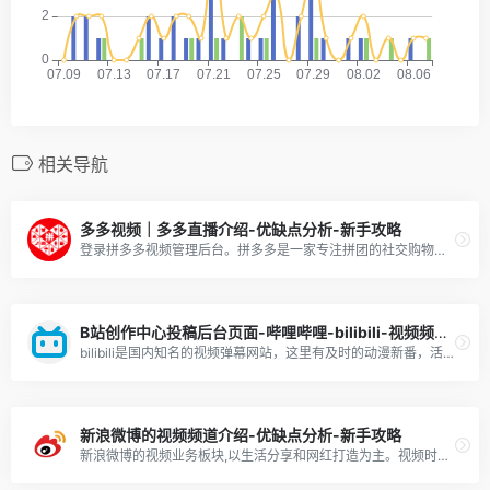
相关导航
多多视频｜多多直播介绍-优缺点分析-新手攻略
登录拼多多视频管理后台。拼多多是一家专注拼团的社交购物网站，让用户通过发起和朋友，家人，邻居等的拼团，以更低的价格，拼团购买优质商品。拼多多，多实惠，多乐趣
B站创作中心投稿后台页面-哔哩哔哩-bilibili-视频频道介绍-优缺点分析-新手攻略
bilibili是国内知名的视频弹幕网站，这里有及时的动漫新番，活跃的ACG氛围，有创意的Up主。大家可以在这里找到许多欢乐。
新浪微博的视频频道介绍-优缺点分析-新手攻略
新浪微博的视频业务板块,以生活分享和网红打造为主。视频时长较短,以图片、文字和视频的结合为特征。平台与微博强大的影响力和社交属性相结合,使视频容易在中国范围内获得高曝光和流量。