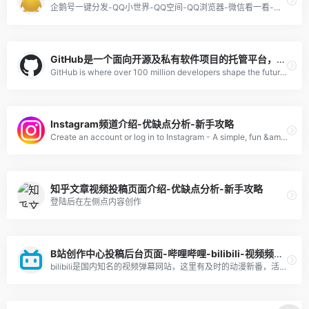
企鹅号一键分发-QQ小世界-QQ空间-QQ浏览器-微信看一看-腾讯体育-腾讯微视-腾讯视频-腾讯新闻
GitHub是一个面向开源及私有软件项目的托管平台，是全球最大的开源社区。GitHub: Let’s build from here · GitHub
GitHub is where over 100 million developers shape the future of software, together. Contribute to the open source community, manage your Git repositories, review code like a pro, track bugs and features, power your CI/CD and DevOps workflows, and secure code before you commit it.
Instagram频道介绍-优缺点分析-新手攻略
Create an account or log in to Instagram - A simple, fun &amp; creative way to capture, edit &amp; share photos, videos &amp; messages with friends &amp; family.
知乎文章视频投稿页面介绍-优缺点分析-新手攻略
登陆后在左侧点内容创作
B站创作中心投稿后台页面-哔哩哔哩-bilibili-视频频道介绍-优缺点分析-新手攻略
bilibili是国内知名的视频弹幕网站，这里有及时的动漫新番，活跃的ACG氛围，有创意的Up主。大家可以在这里找到许多欢乐。