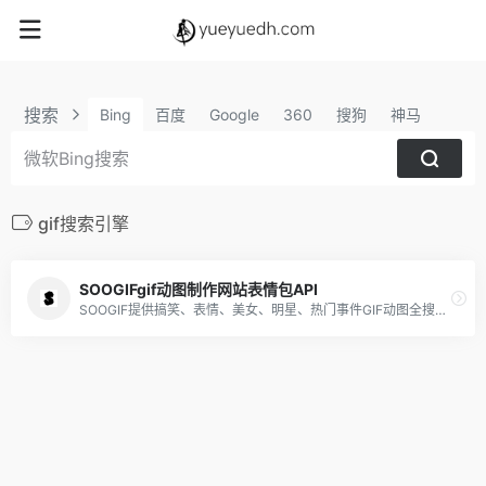
搜索
Bing
百度
Google
360
搜狗
神马
gif搜索引擎
SOOGIFgif动图制作网站表情包API
SOOGIF提供搞笑、表情、美女、明星、热门事件GIF动图全搜索，GIF工具支持视频转GIF、图片合成GIF、GIF压缩、GIF编辑、GIF裁剪、在线录屏等功能。是QQ、微信斗图神器，微信公众号、微博、新媒体编辑GIF动图素材库，好玩的GIF出处发源地。