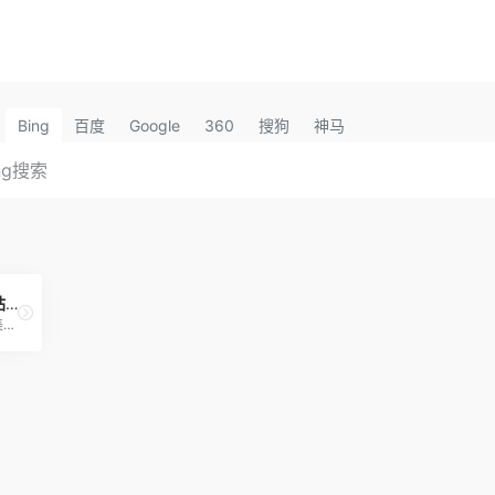
Bing
百度
Google
360
搜狗
神马
SOOGIFgif动图制作网站表情包API
SOOGIF提供搞笑、表情、美女、明星、热门事件GIF动图全搜索，GIF工具支持视频转GIF、图片合成GIF、GIF压缩、GIF编辑、GIF裁剪、在线录屏等功能。是QQ、微信斗图神器，微信公众号、微博、新媒体编辑GIF动图素材库，好玩的GIF出处发源地。