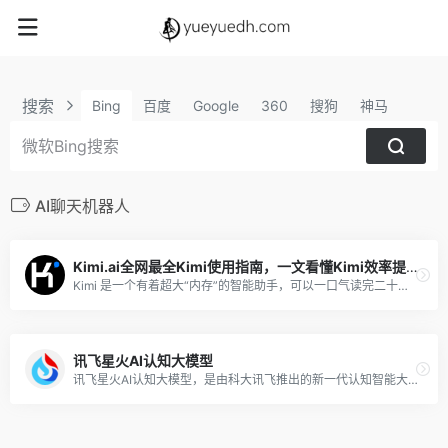
搜索
Bing
百度
Google
360
搜狗
神马
AI聊天机器人
Kimi.ai全网最全Kimi使用指南，一文看懂Kimi效率提升80%！
Kimi 是一个有着超大“内存”的智能助手，可以一口气读完二十万字的小说，还会上网冲浪，快来跟他聊聊吧 | Kimi.ai - Moonshot AI 出品的智能助手
讯飞星火AI认知大模型
讯飞星火AI认知大模型，是由科大讯飞推出的新一代认知智能大模型，拥有跨领域的知识和语言理解能力，能够基于自然对话方式理解与执行任务，提供语言理解、知识问答、逻辑推理、数学题解答、代码理解与编写等多种能力。