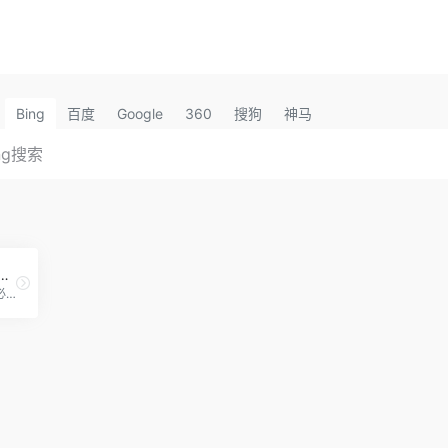
Bing
百度
Google
360
搜狗
神马
媒体创业者如何利用咩播在视频/直播中获得更多粉丝及收益
咩播为主播提供一站式直播必备工具。包含弹幕助手、屏幕美化、语音播报、弹幕点歌等主播必备核心功能，目前已支持虎牙、斗鱼、哔哩哔哩、抖音、网易CC、企鹅电竞等十几个直播平台。