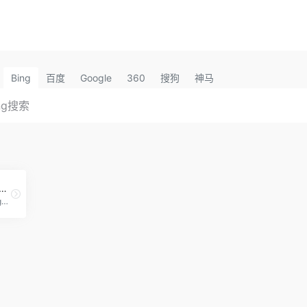
Bing
百度
Google
360
搜狗
神马
e Wallpapers壁纸官网-如何利用壁纸图片创造收益赚钱
Your source for the best high quality wallpapers on the Net!