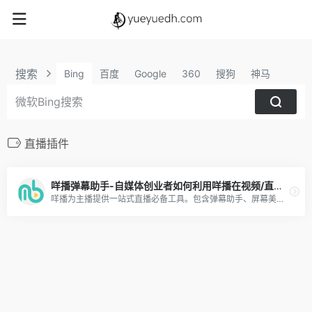
搜索
Bing
百度
Google
360
搜狗
神马
直播插件
咩播弹幕助手-自媒体创业者如何利用咩播在视频/直播中获得更多粉丝及收益
咩播为主播提供一站式直播必备工具。包含弹幕助手、屏幕美化、语音播报、弹幕点歌等主播必备核心功能，目前已支持虎牙、斗鱼、哔哩哔哩、抖音、网易CC、企鹅电竞等十几个直播平台。