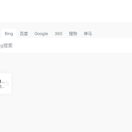
Bing
百度
Google
360
搜狗
神马
百家号发图文和视频后台-介绍-优缺点分析-新手攻略
百家号，是百度为创作者打造的集创作、发布、变现于一体的内容创作平台，也是众多企业号实现营销转化的运营新阵地。