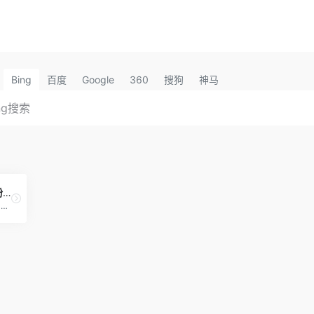
Bing
百度
Google
360
搜狗
神马
爱给网官网素材下载吸粉赚钱
免费素材下载网站,音效配乐|3D模型|视频|游戏素材资源下载