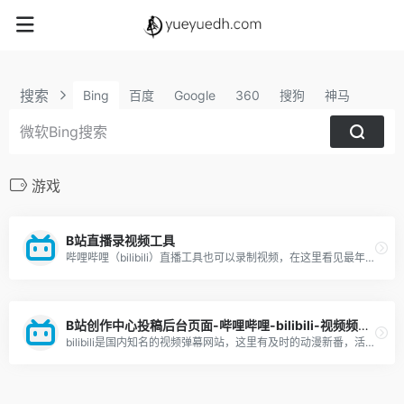
搜索
Bing
百度
Google
360
搜狗
神马
游戏
B站直播录视频工具
哔哩哔哩（bilibili）直播工具也可以录制视频，在这里看见最年轻的生活方式，学习、游戏、电竞、宅舞、唱见、绘画、美食等等应有尽有，快来捕捉你最喜欢的up主最真实的一面吧！
B站创作中心投稿后台页面-哔哩哔哩-bilibili-视频频道介绍-优缺点分析-新手攻略
bilibili是国内知名的视频弹幕网站，这里有及时的动漫新番，活跃的ACG氛围，有创意的Up主。大家可以在这里找到许多欢乐。