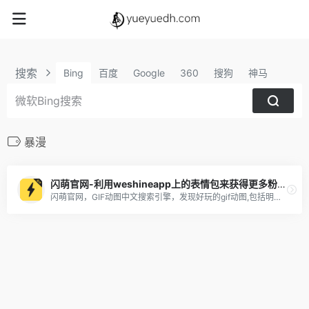
搜索
Bing
百度
Google
360
搜狗
神马
暴漫
闪萌官网-利用weshineapp上的表情包来获得更多粉丝及收益
闪萌官网，GIF动图中文搜索引擎，发现好玩的gif动图,包括明星、美女、搞笑、微信QQ聊天表情包，可以一键分享到微信QQ新浪微博，支持gif动图下载，表情包下载到手机