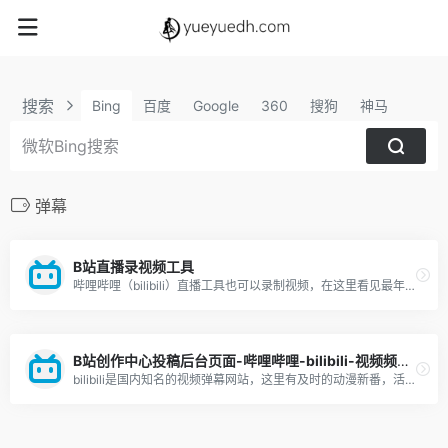
搜索
Bing
百度
Google
360
搜狗
神马
弹幕
B站直播录视频工具
哔哩哔哩（bilibili）直播工具也可以录制视频，在这里看见最年轻的生活方式，学习、游戏、电竞、宅舞、唱见、绘画、美食等等应有尽有，快来捕捉你最喜欢的up主最真实的一面吧！
B站创作中心投稿后台页面-哔哩哔哩-bilibili-视频频道介绍-优缺点分析-新手攻略
bilibili是国内知名的视频弹幕网站，这里有及时的动漫新番，活跃的ACG氛围，有创意的Up主。大家可以在这里找到许多欢乐。