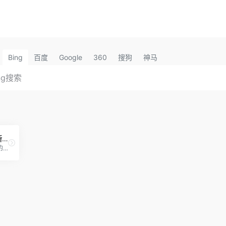
Bing
百度
Google
360
搜狗
神马
豆瓣介绍-优缺点分析-新手攻略
提供图书、电影、音乐唱片的推荐、评论和价格比较，以及城市独特的文化生活。