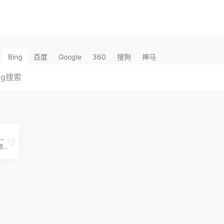
Bing
百度
Google
360
搜狗
神马
频页面-创作平台介绍-优缺点分析-新手攻略
好看视频创作中心是好看视频作者在电脑端发布并管理作品的平台，在这里，创作者可以便捷地发布电脑上的作品，同时还有内容管理、本地上传精美封面等功能。