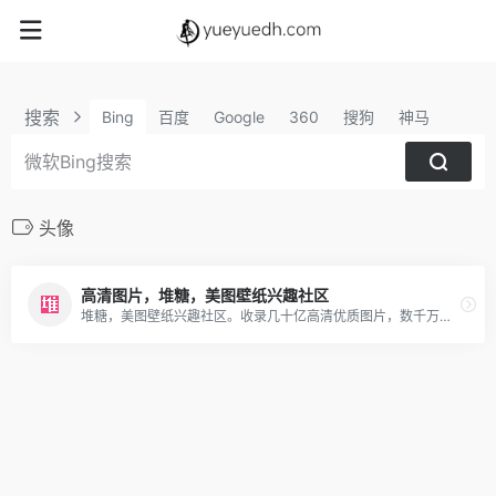
搜索
Bing
百度
Google
360
搜狗
神马
头像
高清图片，堆糖，美图壁纸兴趣社区
堆糖，美图壁纸兴趣社区。收录几十亿高清优质图片，数千万用户的珍藏分享，一键收藏下载美图，点亮生活无限灵感，做你的美好研究所：拥有高清壁纸、情侣头像、明星爱豆、影视动漫、情感文字、表情包、绘画手帐、P图教程、美妆穿搭、歌词台词、可爱萌宠等多种图片分类。你想要的风景壁纸、聊天背景、朋友圈背景、动漫头像都可以在这里找到。