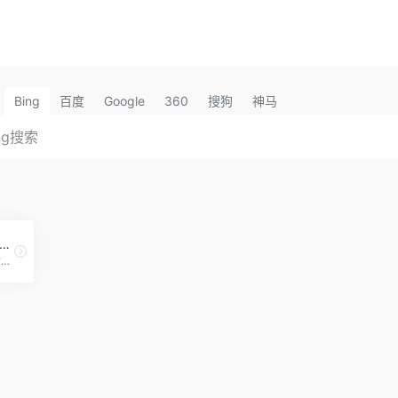
Bing
百度
Google
360
搜狗
神马
官网-利用weshineapp上的表情包来获得更多粉丝及收益
闪萌官网，GIF动图中文搜索引擎，发现好玩的gif动图,包括明星、美女、搞笑、微信QQ聊天表情包，可以一键分享到微信QQ新浪微博，支持gif动图下载，表情包下载到手机