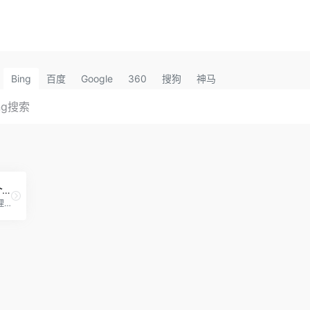
Bing
百度
Google
360
搜狗
神马
国内版GITGUB-Gitee介绍-优缺点分析-新手攻略
面向企业提供一站式研发管理解决方案，包括代码管理、项目管理、文档协作、测试管理、CICD、效能度量等多个模块，支持SaaS、私有化等多种部署方式，帮助企业有序规划和管理研发过程，提升研发效率和质量。