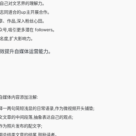
现自己对文艺界的理解力。
志同道合的up主开展合作。
章、作品,深入粉丝心田。
吸引更多潜在 followers。
名度,扩大影响力。
有效提升自媒体运营能力。
自媒体内容添加注解:
择一两句简短浅显的日常语录,作为微视频开头铺垫;
文文章的中间段落,抽象表达自己的观点;
作为照片发布的配文字;
期总结类文章的结尾,鼓励读者。