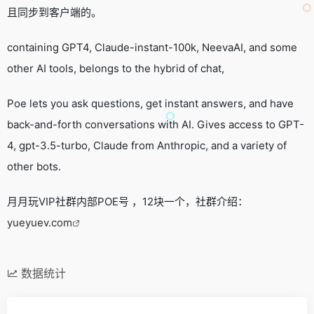
且同步到客户端的。
containing GPT4, Claude-instant-100k, NeevaAI, and some
other AI tools, belongs to the hybrid of chat,
Poe lets you ask questions, get instant answers, and have
back-and-forth conversations with AI. Gives access to GPT-
4, gpt-3.5-turbo, Claude from Anthropic, and a variety of
other bots.
月月玩VIP社群内部POE号 ，12块一个，社群介绍：
yueyuev.com
数据统计