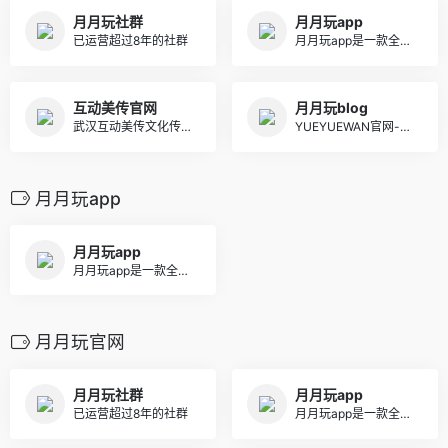
月月玩社群
月月玩app
已运营超过8年的社群
月月玩app是一款全职兼职创业平台。
互动美传官网
月月玩blog
武汉互动美传文化传媒有限公司官网
YUEYUEWAN官网-美传月月
月月玩app
月月玩app
月月玩app是一款全职兼职创业平台。
月月玩官网
月月玩社群
月月玩app
已运营超过8年的社群
月月玩app是一款全职兼职创业平台。