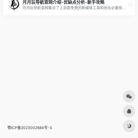
月月玩导航官网介绍-优缺点分析-新手攻略
月月玩导航官网集合了上百款免费的新媒体工具和创业必备技巧，让咱们不再为寻找各种工具而头疼了！它不仅是保姆级别的学习工具，而且完全是公益化的，这让创业者们再也不用担心学习资源的问题啦，最重要的一点就是：你们可以把这个宝典当成学习的利器，随时需要就来查找答案呀。作为一名资深创业者，您再也不必花费大量时间向新人们解释。只需告诉他们一句话：“去『月月玩导航』，你需要的答案都在那里。“
鄂ICP备2023002684号-3