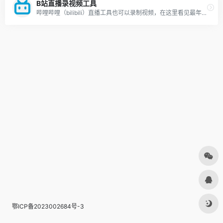
B站直播录视频工具
哔哩哔哩（bilibili）直播工具也可以录制视频，在这里看见最年轻的生活方式，学习、游戏、电竞、宅舞、唱见、绘画、美食等等应有尽有，快来捕捉你最喜欢的up主最真实的一面吧！
鄂ICP备2023002684号-3