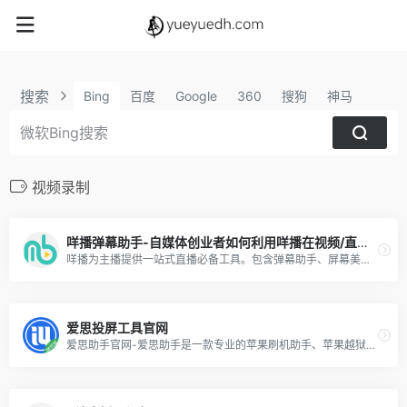
搜索
Bing
百度
Google
360
搜狗
神马
视频录制
咩播弹幕助手-自媒体创业者如何利用咩播在视频/直播中获得更多粉丝及收益
咩播为主播提供一站式直播必备工具。包含弹幕助手、屏幕美化、语音播报、弹幕点歌等主播必备核心功能，目前已支持虎牙、斗鱼、哔哩哔哩、抖音、网易CC、企鹅电竞等十几个直播平台。
爱思投屏工具官网
爱思助手官网-爱思助手是一款专业的苹果刷机助手、苹果越狱助手，同时配有爱思助手PC端、爱思助手mac版、爱思助手移动端、爱思加强版。专为苹果用户提供百万iPhone、iPad软件、游戏、铃声、壁纸资源安全快速免费下载。