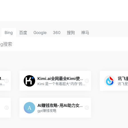
Bing
百度
Google
360
搜狗
神马
DeepSeek AI工具与KIMI的优缺点对比
Kimi.ai全网最全Kimi使用指南，一文看懂Kimi效率提升80%！
讯飞
DeepSeek跟KIMI有的一拼, unravel the mystery of AGI with curiosity. Answer the essential question with long-termism.
Kimi 是一个有着超大“内存”的智能助手，可以一口气读完二十万字的小说，还会上网冲浪，快来跟他聊聊吧 | Kimi.ai - Moonshot AI 出品的智能助手
AI赚钱攻略-用AI助力女性经济独立的商业平台-新时代新模式新玩法-优质项目无限商机
gpt赚钱攻略