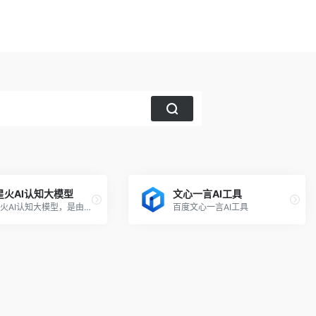
星火AI认知大模型
文心一言AI工具
讯飞星火AI认知大模型，是由科大讯飞推出的新一代认知智能大模型，拥有跨领域的知识和语言理解能力，能够基于自然对话方式理解与执行任务，提供语言理解、知识问答、逻辑推理、数学题解答、代码理解与编写等多种能力。
百度文心一言AI工具